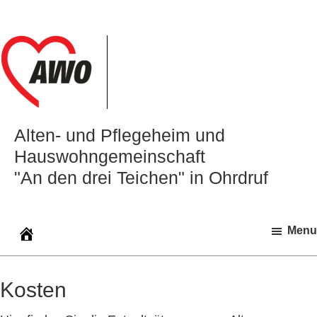
Zur
Zum
Zur
Hauptnavigation
Inhalt
Seitenspalte
springen
springen
springen
Alten‑ und Pflegeheim und
Hauswohngemeinschaft
"An den drei Teichen" in Ohrdruf
Menu
Kosten