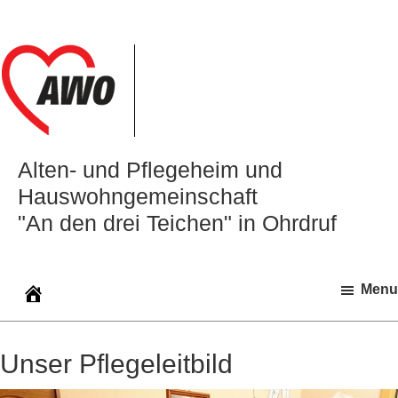
Zur
Zum
Zur
Hauptnavigation
Inhalt
Seitenspalte
springen
springen
springen
Alten‑ und Pflegeheim und
Hauswohngemeinschaft
"An den drei Teichen" in Ohrdruf
Menu
Unser Pflegeleitbild