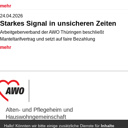
mehr
24.04.2026
Starkes Signal in unsicheren Zeiten
Arbeitgeberverband der AWO Thüringen beschließt
Manteltarifvertrag und setzt auf faire Bezahlung
mehr
Alten‑ und Pflegeheim und
Hauswohngemeinschaft
"An den drei Teichen" in Ohrdruf
Hallo! Könnten wir bitte einige zusätzliche Dienste für
Inhalte